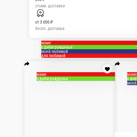
от
3 000 ₽
беспл. доставка
Мы рекомендуем
Популярное
Выгодные предложения!
Букеты с
рублей
Букеты от 5000 рублей
Букет для любимой мамы
Букеты 
маме
с днём рожденья
моей любимой
для любимой