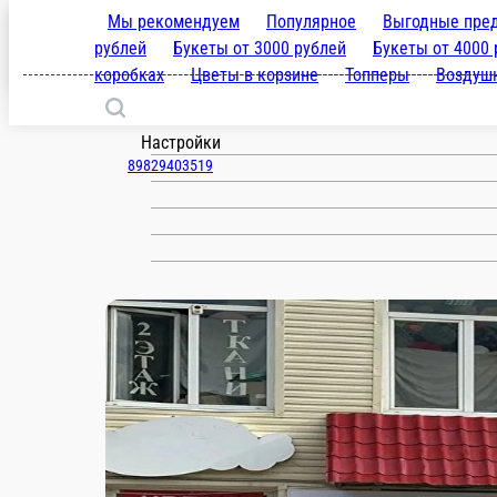
Мы рекомендуем
Популярное
Выгодн
1000 рублей
Букеты от 2000 
Ишим
5000 рублей
Букет для любимой
корзине
Топперы
Воздушные и гелие
ru
Настройки
89829403519