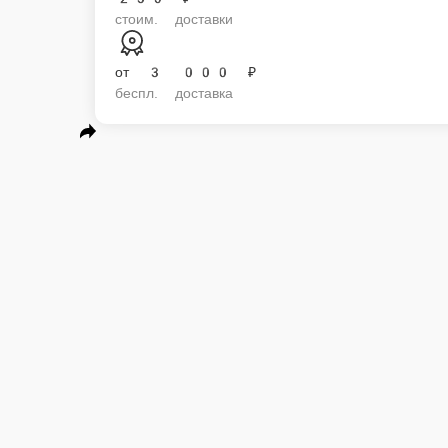
от
3 000 ₽
беспл. доставка
Мы рекомендуем
Популярное
Выгодные предложения!
Букеты с
рублей
Букеты от 5000 рублей
Букет для любимой мамы
Букеты 