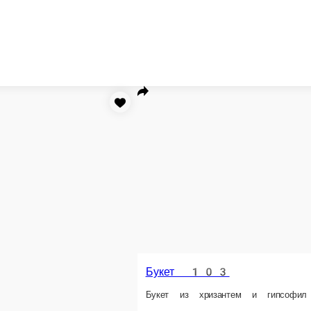
 тюльпанами
Букеты от 500 рублей
Букеты от 1000 рублей
Букеты 
в виде сердца
Цветы в коробках
Цветы в корзине
Топперы
Воздушн